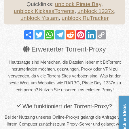
Quicklinks:
unblock Pirate Bay
,
unblock KickassTorrents
,
unblock 1337x
,
unblock Yts.am
,
unblock RuTracker
Share
Twitter
WhatsApp
Telegram
Reddit
Pinterest
LinkedIn
Copy
Link
Erweiterter Torrent-Proxy
Heutzutage sind Menschen, die Dateien lieber mit BitTorrent
herunterladen möchten, gezwungen, Proxy oder VPN zu
verwenden, da viele Torrent-Sites verboten sind. Was ist der
beste Weg, um Websites wie RARBG, Pirate Bay, 1337x zu
entsperren? Nutzen Sie unseren kostenlosen Proxy!
Wie funktioniert der Torrent-Proxy?
Feedback & Ideas
Bei der Nutzung unseres Online-Proxys gelangt die Anfrage von
Ihrem Computer zunächst zum Proxy-Server und gelangt von