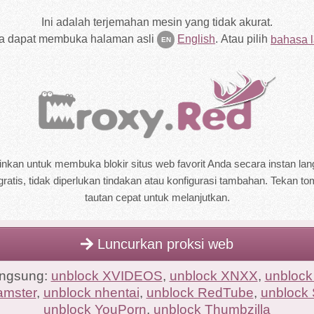
Ini adalah terjemahan mesin yang tidak akurat.
a dapat membuka halaman asli
English
.
Atau pilih
bahasa l
EN
kan untuk membuka blokir situs web favorit Anda secara instan la
gratis, tidak diperlukan tindakan atau konfigurasi tambahan. Tekan to
tautan cepat untuk melanjutkan.
Luncurkan proksi web
angsung:
unblock XVIDEOS
,
unblock XNXX
,
unblock
amster
,
unblock nhentai
,
unblock RedTube
,
unblock
unblock YouPorn
,
unblock Thumbzilla