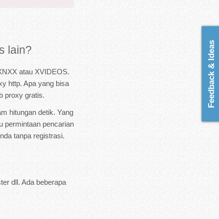
Feedback & Ideas
 lain?
ir XNXX atau XVIDEOS.
 http. Apa yang bisa
proxy gratis.
m hitungan detik. Yang
u permintaan pencarian
da tanpa registrasi.
er dll. Ada beberapa