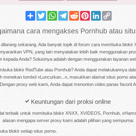
Share
Twitter
WhatsApp
Telegram
Reddit
Pinterest
LinkedIn
Copy
Link
aimana cara mengakses Pornhub atau situs
o dilarang sekarang. Ada banyak topik di forum cara membuka blok
yarankan VPN, yang lain menyatakan lebih baik menggunakan proxy
n kepada Anda? Solusinya adalah dengan menggunakan layanan web 
buka blokir RedTube atau Pornhub? Anda dapat melakukannya dala
h menekan tombol «Luncurkan...», masukkan alamat situs porno ata
 Dengan proxy web kami, Anda dapat menonton video panas favorit An
Keuntungan dari proksi online
alat terbaik untuk membuka blokir XNXX, XVIDEOS, Pornhub, xHamst
alasan mengapa server proxy kami adalah pilihan yang sempurna:
 blokir setiap situs porno.