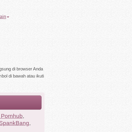
ain
ngsung di browser Anda
mbol di bawah atau ikuti
 Pornhub
,
 SpankBang
,