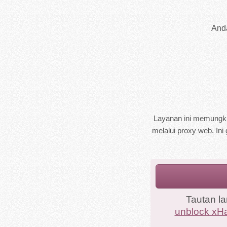
And
Layanan ini memungkin
melalui proxy web. Ini 
Tautan l
unblock xH